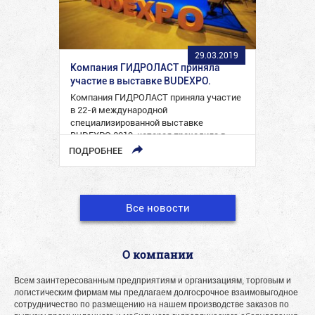
29.03.2019
Компания ГИДРОЛАСТ приняла
участие в выставке BUDEXPO.
Компания ГИДРОЛАСТ приняла участие
в 22-й международной
специализированной выставке
BUDEXPO 2019, которая проходила в
период с 26 по 29 марта…
ПОДРОБНЕЕ
Все новости
О компании
Всем заинтересованным предприятиям и организациям, торговым и
логистическим фирмам мы предлагаем долгосрочное взаимовыгодное
сотрудничество по размещению на нашем производстве заказов по