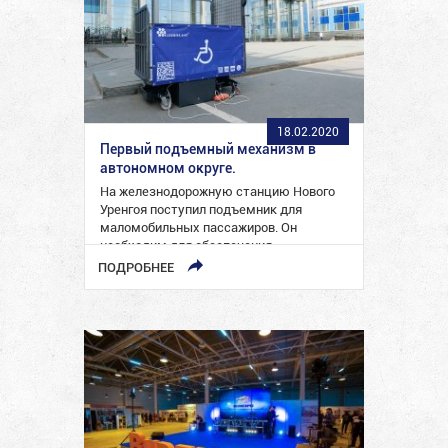
18.02.2020
Первый подъемный механизм в
автономном округе.
На железнодорожную станцию Нового
Уренгоя поступил подъемник для
маломобильных пассажиров. Он
необходим для обеспечения
беспрепятственной посадки и высадки
ПОДРОБНЕЕ
инвалидов-колясочников в…