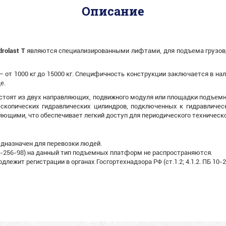
Описание
drolast T
являются специализированными лифтами, для подъема грузов,
 от 1000 кг до 15000 кг. Специфичность конструкции заключается в на
е.
тоят из двух направляющих, подвижного модуля или площадки подъемн
скопических гидравлических цилиндров, подключенных к гидравличес
щими, что обеспечивает легкий доступ для периодического техническо
дназначен для перевозки людей.
0-256-98) на данный тип подъемных платформ не распространяются.
лежит регистрации в органах Госгортехнадзора РФ (ст.1.2; 4.1.2. ПБ 10-2