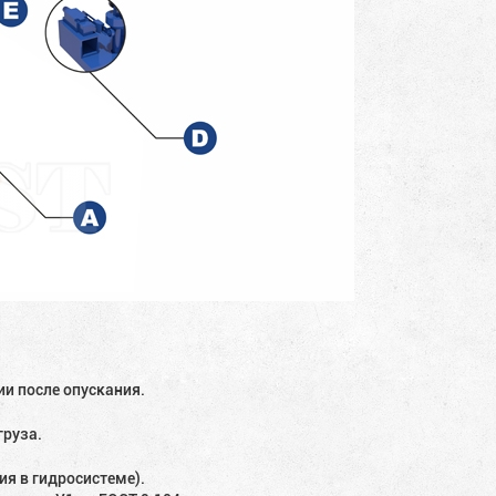
и после опускания.
груза.
ия в гидросистеме).