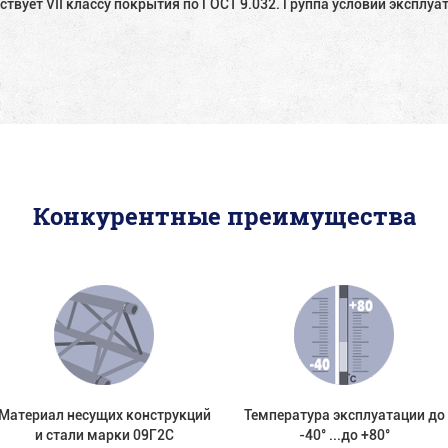
ствует VII классу покрытия по ГОСТ 9.032. Группа условий эксплуат
Конкурентные преимущества
Материал несущих конструкций
Температура эксплуатации до
и стали марки 09Г2С
-40° ...до +80°