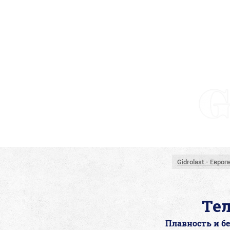
Gidrolast - Евро
Те
Плавность и б